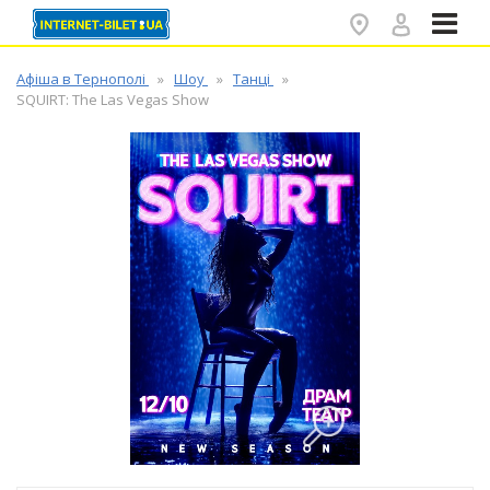
✕
Афіша в Тернополі
Шоу
Танці
SQUIRT: The Las Vegas Show