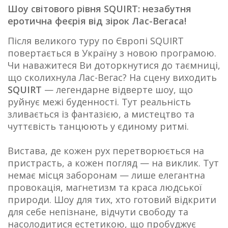
Шоу світового рівня SQUIRT: незабутня
еротична феєрія від зірок Лас-Вегаса!
Після великого туру по Європі SQUIRT
повертається в Україну з новою програмою.
Чи наважитеся Ви доторкнутися до таємниці,
що сколихнула Лас-Вегас? На сцену виходить
SQUIRT
— легендарне відверте шоу, що
руйнує межі буденності. Тут реальність
зливається із фантазією, а мистецтво та
чуттєвість танцюють у єдиному ритмі.
Вистава, де кожен рух перетворюється на
пристрасть, а кожен погляд — на виклик. Тут
немає місця заборонам — лише елегантна
провокація, магнетизм та краса людської
природи. Шоу для тих, хто готовий відкрити
для себе непізнане, відчути свободу та
насолодитися естетикою, що пробуджує