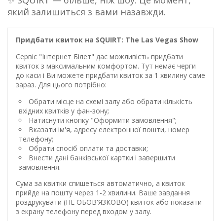
✨ SQUIRT — більше, ніж шоу. Це момент,
який залишиться з вами назавжди.
Придбати квиток на SQUIRT: The Las Vegas Show
Сервіс "Інтернет Білет" дає можливість придбати
квиток з максимальним комфортом. Тут немає черги
до каси і Ви можете придбати квиток за 1 хвилину саме
зараз. Для цього потрібно:
Обрати місце на схемі залу або обрати кількість
вхідних квитків у фан-зону;
Натиснути кнопку "Оформити замовлення";
Вказати ім'я, адресу електронної пошти, номер
телефону;
Обрати спосіб оплати та доставки;
Внести дані банківської картки і завершити
замовлення.
Сума за квитки спишеться автоматично, а квиток
прийде на пошту через 1-2 хвилини. Ваше завдання
роздрукувати (НЕ ОБОВ'ЯЗКОВО) квиток або показати
з екрану телефону перед входом у залу.