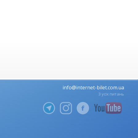
info@internet-bilet.com.ua
З усіх питань