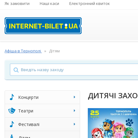
Як замовити
Наші каси
Електронний квиток
Афіша в Тернополі
Дітям
ДИТЯЧІ ЗАХО
Концерти
Театри
Фестивалі
Дітям