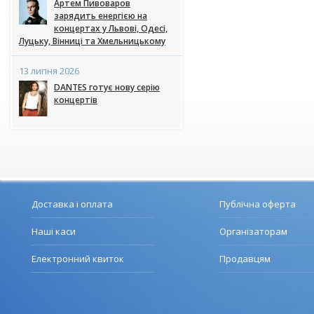
Артем Пивоваров
зарядить енергією на
концертах у Львові, Одесі,
Луцьку, Вінниці та Хмельницькому
13 липня 2026
DANTES готує нову серію
концертів
Доставка і оплата
Публічна оферта
Наші каси
Організаторам
Електронний квиток
Продавцям