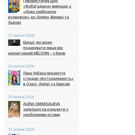
Гумористичне шоу
«ЖабаГадюка» вирушає з
«Дуже серйозною
розмовою» до Дніпра, Вінниці та
Львову
27 липня 2026
Емоції, які може
подарувати лише він:
неповторний MÉLOVIN – у Києві
24 липня 2026
Лана Чубаха презентує
стендап «Котозалежність»
в Одесі, Дніпрі та Харкові
20 липня 2026
ALENA OMARGALIEVA
запрошує на концерти з
улюбленими хітами
17 липня 2026