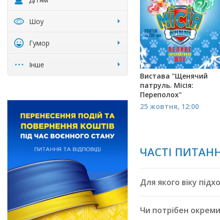
Шоу
Гумор
Інше
Вистава "Щенячий
патруль. Місія:
Переполох"
25 жовтня, 12:00
ЧАСТІ ПИТАНН
Для якого віку підх
Чи потрібен окреми