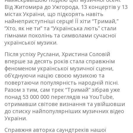
Від Житомира до Ужгорода, 13 концертів у 13
містах України, що підкорять навіть
найнеприступніші серця! ЇЇ хіти “Тримай,”
“Хто, як не ти” та “Українська лють” стали
гімнами поколінь та символами сучасної
української музики.
Після успіху Руслани, Христина Соловій
вперше за десять років стала справжнім
феноменом української музичної сцени,
об’єднуючи націю своєю музикою та
повертаючи популярність народній пісні.
Разом з тим, сам трек “Тримай” зібрав уже
понад 53 000 000 переглядів на YouTube,
отримавши світове визнання та увійшовши
до списку найпопулярніших музичних відео
України.
Справжня авторка саундтреків нашої