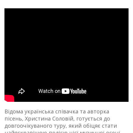
Відома українська співачка та авторка
пісень, Христина Соловій, готується до
довгоочікуваного туру, який обіцяє стати
найяскравішою подією цієї музичної осені.