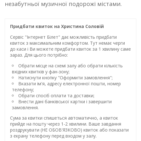
незабутньої музичної подорожі містами.
Придбати квиток на Христина Соловій
Сервіс "Інтернет Білет" дає можливість придбати
квиток з максимальним комфортом. Тут немає черги
до каси і Ви можете придбати квиток за 1 хвилину саме
зараз. Для цього потрібно:
Обрати місце на схемі залу або обрати кількість
вхідних квитків у фан-зону;
Натиснути кнопку "Оформити замовлення";
Вказати ім'я, адресу електронної пошти, номер
телефону;
Обрати спосіб оплати та доставки;
Внести дані банківської картки і завершити
замовлення.
Сума за квитки спишеться автоматично, а квиток
прийде на пошту через 1-2 хвилини. Ваше завдання
роздрукувати (НЕ ОБОВ'ЯЗКОВО) квиток або показати
з екрану телефону перед входом у залу.