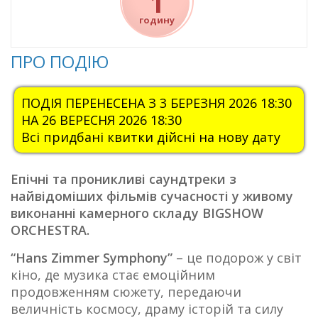
1
годину
ПРО ПОДІЮ
ПОДІЯ ПЕРЕНЕСЕНА З 3 БЕРЕЗНЯ 2026 18:30
НА 26 ВЕРЕСНЯ 2026 18:30
Всі придбані квитки дійсні на нову дату
Епічні та проникливі саундтреки з
найвідоміших фільмів сучасності у живому
виконанні камерного складу BIGSHOW
ORCHESTRA.
“Hans Zimmer Symphony”
– це подорож у світ
кіно, де музика стає емоційним
продовженням сюжету, передаючи
величність космосу, драму історій та силу