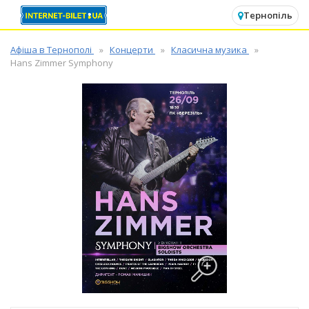
✕
Тернопіль
Афіша в Тернополі
Концерти
Класична музика
Hans Zimmer Symphony