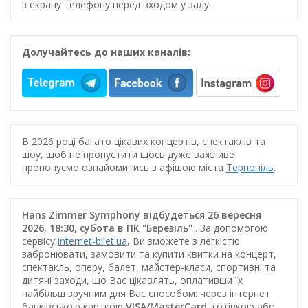
з екрану телефону перед входом у залу.
Долучайтесь до наших каналів:
В 2026 році багато цікавих концертів, спектаклів та
шоу, щоб не пропустити щось дуже важливе
пропонуємо ознайомитись з афішою міста
Тернопіль
.
Hans Zimmer Symphony відбудеться 26 вересня
2026, 18:30, субота в ПК "Березіль"
. За допомогою
сервісу
internet-bilet.ua
, Ви зможете з легкістю
забронювати, замовити та купити квитки на концерт,
спектакль, оперу, балет, майстер-класи, спортивні та
дитячі заходи, що Вас цікавлять, оплативши їх
найбільш зручним для Вас способом: через інтернет
банківською карткою
VISA/MasterCard
, готівкою або