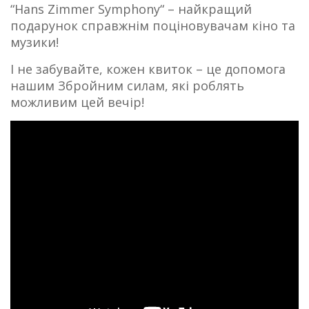
“Hans Zimmer Symphony“ – найкращий
подарунок справжнім поціновувачам кіно та
музики!
І не забувайте, кожен квиток – це допомога
нашим Збройним силам, які роблять
можливим цей вечір!