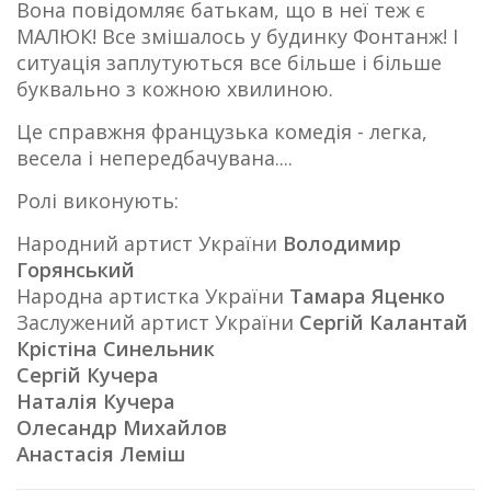
Вона повідомляє батькам, що в неї теж є
МАЛЮК! Все змішалось у будинку Фонтанж! І
ситуація заплутуються все більше і більше
буквально з кожною хвилиною.
Це справжня французька комедія - легка,
весела і непередбачувана....
Ролі виконують:
Народний артист України
Володимир
Горянський
Народна артистка України
Тамара Яценко
Заслужений артист України
Сергій Калантай
Крістіна Синельник
Сергій Кучера
Наталія Кучера
Олесандр Михайлов
Анастасія Леміш