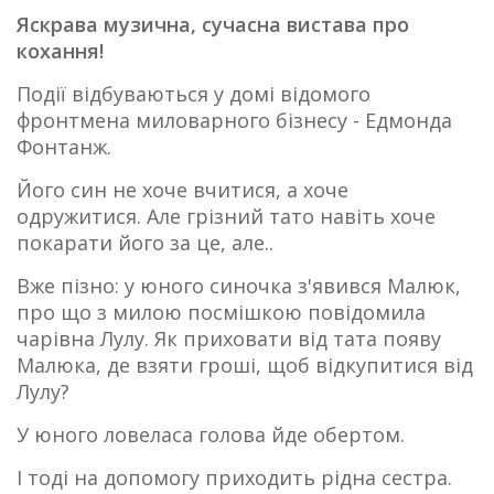
Яскрава музична, сучасна вистава про
кохання!
Події відбуваються у домі відомого
фронтмена миловарного бізнесу - Едмонда
Фонтанж.
Його син не хоче вчитися, а хоче
одружитися. Але грізний тато навіть хоче
покарати його за це, але..
Вже пізно: у юного синочка з'явився Малюк,
про що з милою посмішкою повідомила
чарівна Лулу. Як приховати від тата появу
Малюка, де взяти гроші, щоб відкупитися від
Лулу?
У юного ловеласа голова йде обертом.
І тоді на допомогу приходить рідна сестра.