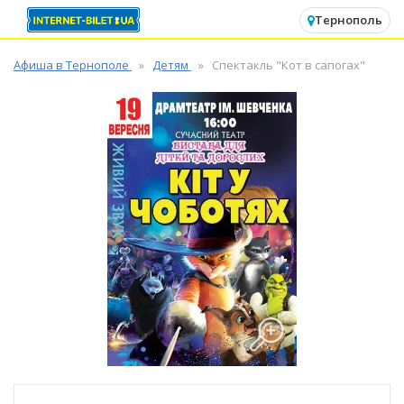
✕
Тернополь
Афиша в Тернополе
Детям
Спектакль "Кот в сапогах"