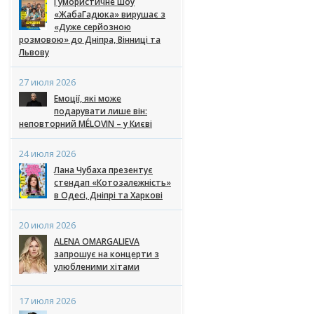
Гумористичне шоу
«ЖабаГадюка» вирушає з
«Дуже серйозною
розмовою» до Дніпра, Вінниці та
Львову
27 июля 2026
Емоції, які може
подарувати лише він:
неповторний MÉLOVIN – у Києві
24 июля 2026
Лана Чубаха презентує
стендап «Котозалежність»
в Одесі, Дніпрі та Харкові
20 июля 2026
ALENA OMARGALIEVA
запрошує на концерти з
улюбленими хітами
17 июля 2026