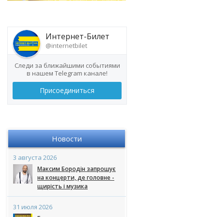
Интернет-Билет
@internetbilet
Следи за ближайшими событиями
в нашем Telegram канале!
Присоединиться
Новости
3 августа 2026
Максим Бородін запрошує
на концерти, де головне -
щирість і музика
31 июля 2026