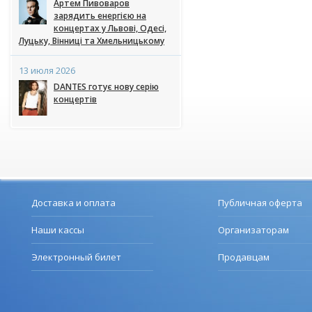
Артем Пивоваров
зарядить енергією на
концертах у Львові, Одесі,
Луцьку, Вінниці та Хмельницькому
13 июля 2026
DANTES готує нову серію
концертів
Доставка и оплата
Публичная оферта
Наши кассы
Организаторам
Электронный билет
Продавцам