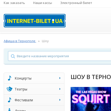
Как заказать
Наши кассы
Электронный билет
Афиша в Тернополе
Шоу
ШОУ В ТЕРН
Концерты
Театры
Фестивали
Детям