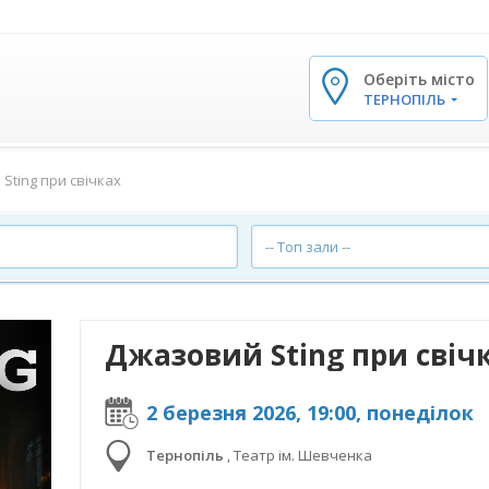
Оберіть місто
✕
ТЕРНОПІЛЬ
Sting при свічках
-- Топ зали --
Джазовий Sting при свіч
2 березня 2026, 19:00, понеділок
Тернопіль
,
Театр ім. Шевченка