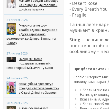
Максим Бородін запрошує
- Desert Rose
на концерти, де головне -
- Every Breath You
щирість і музика
- Fragile
31 липня 2026
Та інші легендарн
Гумористичне шоу
музикантів країни
«ЖабаГадюка» вирушає з
«Дуже серйозною
розмовою» до Дніпра, Вінниці та
Sting
– не лише ле
Львову
повномасштабного 
особливому – чес
27 липня 2026
Емоції, які може
подарувати лише він:
неповторний MÉLOVIN – у Києві
Придбати квиток н
Сервіс "Інтернет Бі
24 липня 2026
хвилину саме зараз. 
Лана Чубаха презентує
стендап «Котозалежність»
Обрати місце на с
в Одесі, Дніпрі та Харкові
Натиснути кнопк
Вказати ім'я, ад
20 липня 2026
Обрати спосіб оп
Внести дані банк
ALENA OMARGALIEVA