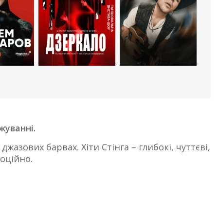
жуванні.
джазових барвах. Хіти Стінга – глибокі, чуттєві,
оційно.