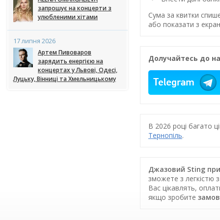
запрошує на концерти з
Сума за квитки спиш
улюбленими хітами
або показати з екран
17 липня 2026
Артем Пивоваров
Долучайтесь до на
зарядить енергією на
концертах у Львові, Одесі,
Луцьку, Вінниці та Хмельницькому
В 2026 році багато 
Тернопіль
.
Джазовий Sting при 
зможете з легкістю з
Вас цікавлять, опла
якщо зробите
замов