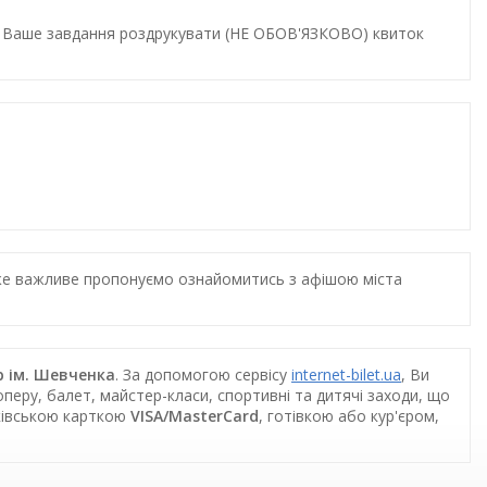
и. Ваше завдання роздрукувати (НЕ ОБОВ'ЯЗКОВО) квиток
дуже важливе пропонуємо ознайомитись з афішою міста
р ім. Шевченка
. За допомогою сервісу
internet-bilet.ua
, Ви
перу, балет, майстер-класи, спортивні та дитячі заходи, що
нківською карткою
VISA/MasterCard
, готівкою або кур'єром,