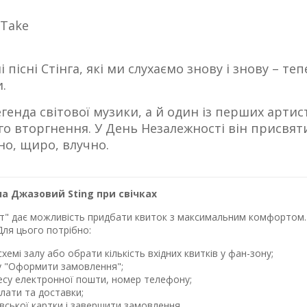
 Take
і пісні Стінга, які ми слухаємо знову і знову – 
.
генда світової музики, а й один із перших артис
вторгнення. У День Незалежності він присвятив н
но, щиро, влучно.
а Джазовий Sting при свічках
лет" дає можливість придбати квиток з максимальним комфортом. 
Для цього потрібно:
хемі залу або обрати кількість вхідних квитків у фан-зону;
у "Оформити замовлення";
ресу електронної пошти, номер телефону;
лати та доставки;
івської картки і завершити замовлення.