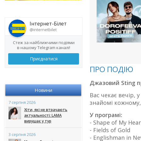
Інтернет-Білет
@internetbilet
Стеж за найближчими подіями
в нашому Telegram каналі!
Приєднатися
ПРО ПОДІЮ
Джазовий Sting п
Новини
Вас чекає вечір, 
знайомі кожному,
7 серпня 2026
Хіти, які не втрачають
У програмі:
актуальності: LAMA
вирушає у тур
- Shape of My Hear
- Fields of Gold
3 серпня 2026
- Englishman in N