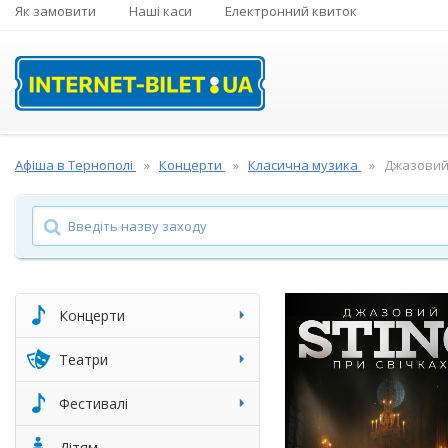
Як замовити
Наші каси
Електронний квиток
Афіша в Тернополі
Концерти
Класична музика
Джазовий 
Концерти
Театри
Фестивалі
Дітям