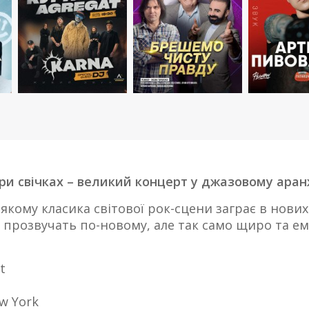
ри свічках – великий концерт у джазовому аран
у якому класика світової рок-сцени заграє в нових 
 прозвучать по-новому, але так само щиро та ем
t
ew York