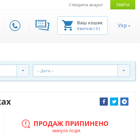
Увійти
Створити акаунт
Ваш кошик
Укр
Квитків
(
0
)
-- Дата --
ках
ПРОДАЖ ПРИПИНЕНО
минула подія